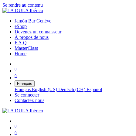
Se rendre au contenu
Jamón Bar Genève
eShop
Devenez un connaisseur
À propos de nous
F.A.Q
MasterClass
Home
0
0
Français
Français
English (US)
Deutsch (CH)
Español
Se connecter
Contactez-nous
0
0