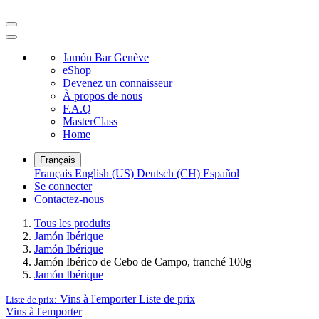
Jamón Bar Genève
eShop
Devenez un connaisseur
À propos de nous
F.A.Q
MasterClass
Home
Français
Français
English (US)
Deutsch (CH)
Español
Se connecter
Contactez-nous
Tous les produits
Jamón Ibérique
Jamón Ibérique
Jamón Ibérico de Cebo de Campo, tranché 100g
Jamón Ibérique
Vins à l'emporter
Liste de prix
Liste de prix:
Vins à l'emporter