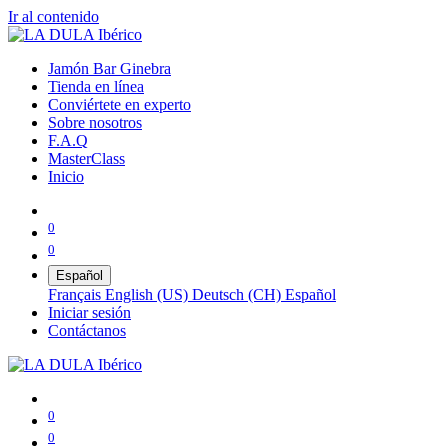
Ir al contenido
Jamón Bar Ginebra
Tienda en línea
Conviértete en experto
Sobre nosotros
F.A.Q
MasterClass
Inicio
0
0
Español
Français
English (US)
Deutsch (CH)
Español
Iniciar sesión
Contáctanos
0
0