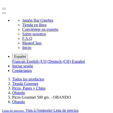
Jamón Bar Ginebra
Tienda en línea
Conviértete en experto
Sobre nosotros
F.A.Q
MasterClass
Inicio
Español
Français
English (US)
Deutsch (CH)
Español
Iniciar sesión
Contáctanos
Todos los productos
Tienda Gourmet
Picos, Panes y Chips
Obando
Picos Gourmet 500 grs. - OBANDO
Obando
Vins à l'emporter
Lista de precios
Lista de precios: