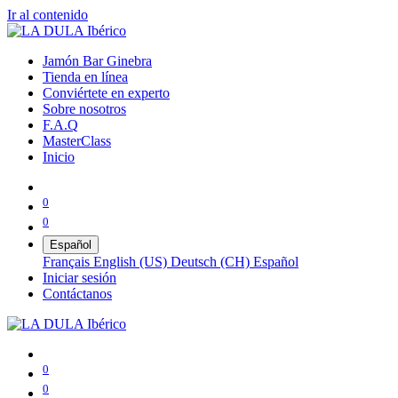
Ir al contenido
Jamón Bar Ginebra
Tienda en línea
Conviértete en experto
Sobre nosotros
F.A.Q
MasterClass
Inicio
0
0
Español
Français
English (US)
Deutsch (CH)
Español
Iniciar sesión
Contáctanos
0
0