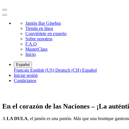
Jamón Bar Ginebra
Tienda en línea
Conviértete en experto
Sobre nosotros
F.A.Q
MasterClass
Inicio
Español
Français
English (US)
Deutsch (CH)
Español
Iniciar sesión
Contáctanos
En el corazón de las Naciones – ¡La autént
A
LA DULA
, el jamón es una pasión. Más que una boutique gastro