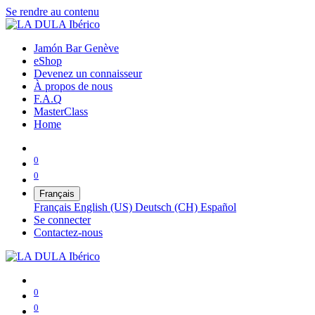
Se rendre au contenu
Jamón Bar Genève
eShop
Devenez un connaisseur
À propos de nous
F.A.Q
MasterClass
Home
0
0
Français
Français
English (US)
Deutsch (CH)
Español
Se connecter
Contactez-nous
0
0