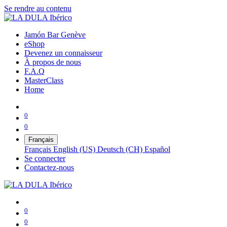
Se rendre au contenu
Jamón Bar Genève
eShop
Devenez un connaisseur
À propos de nous
F.A.Q
MasterClass
Home
0
0
Français
Français
English (US)
Deutsch (CH)
Español
Se connecter
Contactez-nous
0
0