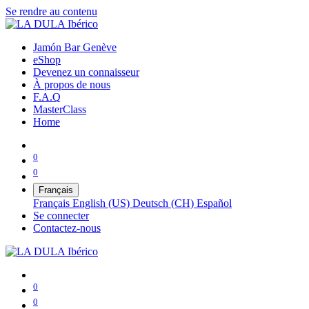
Se rendre au contenu
Jamón Bar Genève
eShop
Devenez un connaisseur
À propos de nous
F.A.Q
MasterClass
Home
0
0
Français
Français
English (US)
Deutsch (CH)
Español
Se connecter
Contactez-nous
0
0