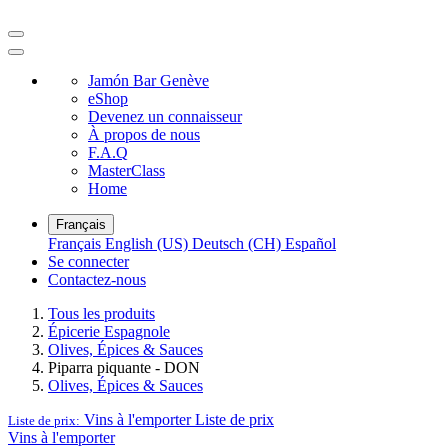
Jamón Bar Genève
eShop
Devenez un connaisseur
À propos de nous
F.A.Q
MasterClass
Home
Français
Français
English (US)
Deutsch (CH)
Español
Se connecter
Contactez-nous
Tous les produits
Épicerie Espagnole
Olives, Épices & Sauces
Piparra piquante - DON
Olives, Épices & Sauces
Vins à l'emporter
Liste de prix
Liste de prix:
Vins à l'emporter