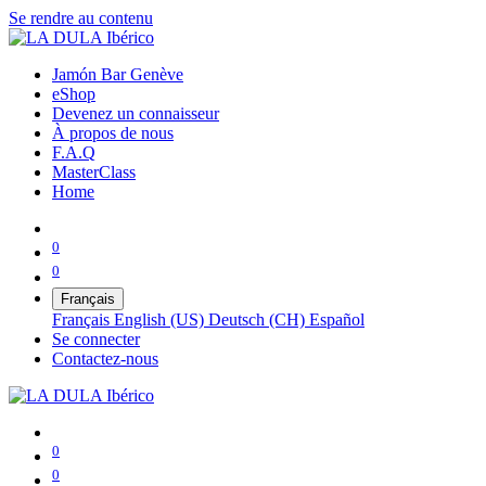
Se rendre au contenu
Jamón Bar Genève
eShop
Devenez un connaisseur
À propos de nous
F.A.Q
MasterClass
Home
0
0
Français
Français
English (US)
Deutsch (CH)
Español
Se connecter
Contactez-nous
0
0