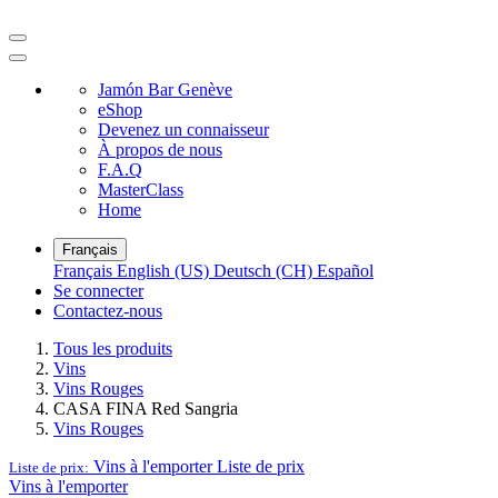
Jamón Bar Genève
eShop
Devenez un connaisseur
À propos de nous
F.A.Q
MasterClass
Home
Français
Français
English (US)
Deutsch (CH)
Español
Se connecter
Contactez-nous
Tous les produits
Vins
Vins Rouges
CASA FINA Red Sangria
Vins Rouges
Vins à l'emporter
Liste de prix
Liste de prix:
Vins à l'emporter