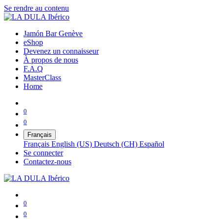
Se rendre au contenu
Jamón Bar Genève
eShop
Devenez un connaisseur
À propos de nous
F.A.Q
MasterClass
Home
0
0
Français
Français
English (US)
Deutsch (CH)
Español
Se connecter
Contactez-nous
0
0