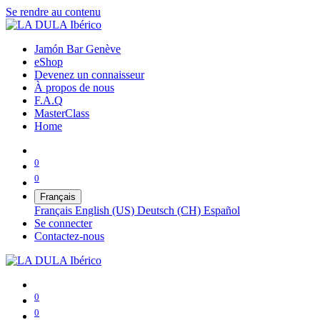
Se rendre au contenu
Jamón Bar Genève
eShop
Devenez un connaisseur
À propos de nous
F.A.Q
MasterClass
Home
0
0
Français
Français
English (US)
Deutsch (CH)
Español
Se connecter
Contactez-nous
0
0