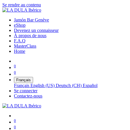
Se rendre au contenu
Jamón Bar Genève
eShop
Devenez un connaisseur
À propos de nous
F.A.Q
MasterClass
Home
0
0
Français
Français
English (US)
Deutsch (CH)
Español
Se connecter
Contactez-nous
0
0