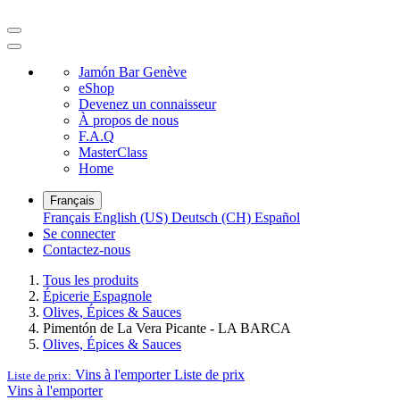
Jamón Bar Genève
eShop
Devenez un connaisseur
À propos de nous
F.A.Q
MasterClass
Home
Français
Français
English (US)
Deutsch (CH)
Español
Se connecter
Contactez-nous
Tous les produits
Épicerie Espagnole
Olives, Épices & Sauces
Pimentón de La Vera Picante - LA BARCA
Olives, Épices & Sauces
Vins à l'emporter
Liste de prix
Liste de prix:
Vins à l'emporter