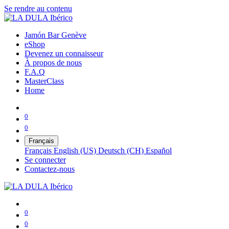
Se rendre au contenu
Jamón Bar Genève
eShop
Devenez un connaisseur
À propos de nous
F.A.Q
MasterClass
Home
0
0
Français
Français
English (US)
Deutsch (CH)
Español
Se connecter
Contactez-nous
0
0