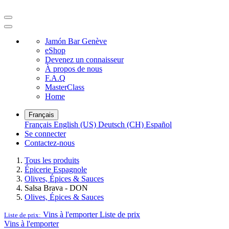
Jamón Bar Genève
eShop
Devenez un connaisseur
À propos de nous
F.A.Q
MasterClass
Home
Français
Français
English (US)
Deutsch (CH)
Español
Se connecter
Contactez-nous
Tous les produits
Épicerie Espagnole
Olives, Épices & Sauces
Salsa Brava - DON
Olives, Épices & Sauces
Vins à l'emporter
Liste de prix
Liste de prix:
Vins à l'emporter