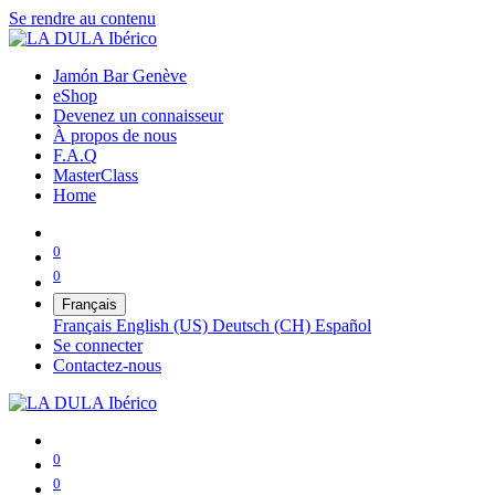
Se rendre au contenu
Jamón Bar Genève
eShop
Devenez un connaisseur
À propos de nous
F.A.Q
MasterClass
Home
0
0
Français
Français
English (US)
Deutsch (CH)
Español
Se connecter
Contactez-nous
0
0